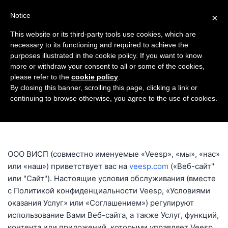
Notice
×
This website or its third-party tools use cookies, which are
necessary to its functioning and required to achieve the
purposes illustrated in the cookie policy. If you want to know
Главная
Условия оказания услуг
more or withdraw your consent to all or some of the cookies,
please refer to the
cookie policy
.
Условия оказания
By closing this banner, scrolling this page, clicking a link or
continuing to browse otherwise, you agree to the use of cookies.
услуг
ООО ВИСП (совместно именуемые «Veesp», «мы», «нас»
или «наш») приветствует вас на
veesp.com
(«Веб-сайт"
или "Сайт"). Настоящие условия обслуживания (вместе
с Политикой конфиденциальности Veesp, «Условиями
оказания Услуг» или «Соглашением») регулируют
использование Вами Веб-сайта, а также Услуг, функций,
контента или приложений, которыми управляет Veesp