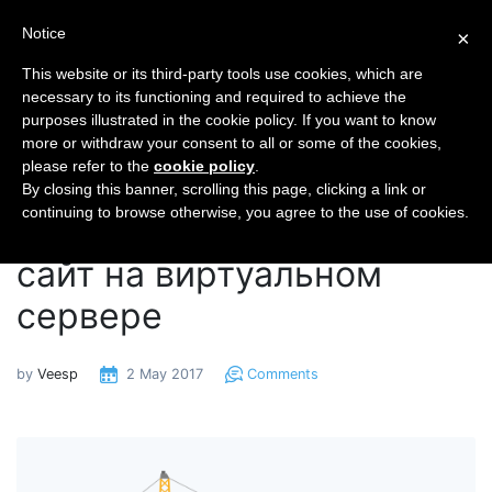
Notice
×
This website or its third-party tools use cookies, which are
necessary to its functioning and required to achieve the
purposes illustrated in the cookie policy. If you want to know
Главная
Блог
more or withdraw your consent to all or some of the cookies,
Как создать Wordpress-сайт на виртуальном
please refer to the
cookie policy
.
сервере
By closing this banner, scrolling this page, clicking a link or
continuing to browse otherwise, you agree to the use of cookies.
Как создать Wordpress-
сайт на виртуальном
сервере
by
Veesp
2 May 2017
Comments