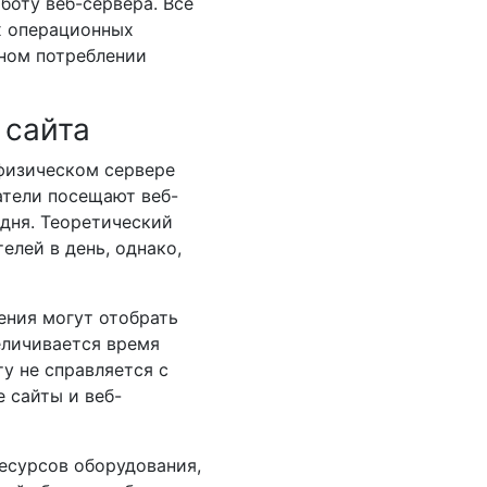
боту веб-сервера. Все
х операционных
ном потреблении
 сайта
 физическом сервере
ватели посещают веб-
 дня. Теоретический
лей в день, однако,
ения могут отобрать
еличивается время
ту не справляется с
е сайты и веб-
есурсов оборудования,