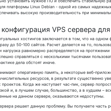
льно установить нужное ПО и обеспечить стабильную ра
ля платформы Linux Debian - одной из самых надежны
еспечивать высокую производительность при минималь
конфигурация VPS сервера для
туальных хостингов заключается в том, что на одном
разу до 50-100 сайтов. Расчет делается на то, пользо
 и нагрузка равномерно распределяется на протяжении
пешно справляться с несколькими тысячами пользовате
рактике дела обстоят иначе.
анимают оперативную память, а некоторые веб-прилож
числительных ресурсов, в результате существенно ув
 проектов. Когда же наступает час-пик, сервер попрос
кой и, в лучшем случае, большинство, а в худшем – вс
енные на данном сервере, оказываются недоступны.
ервера решает данную проблему. Вы получаете часть р