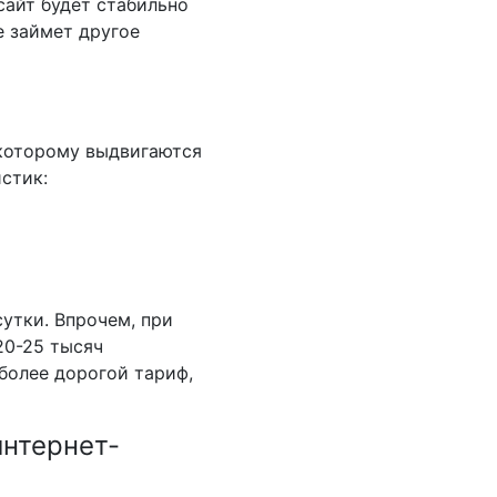
сайт будет стабильно
е займет другое
 которому выдвигаются
стик:
утки. Впрочем, при
20-25 тысяч
более дорогой тариф,
интернет-