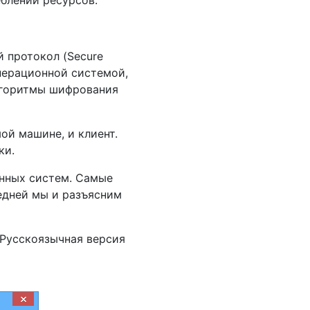
блении ресурсов.
 протокол (Secure
операционной системой,
лгоритмы шифрования
ой машине, и клиент.
ки.
нных систем. Самые
ледней мы и разъясним
 Русскоязычная версия