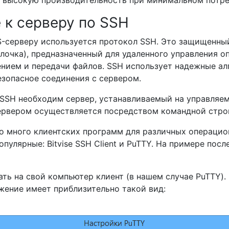
т высокую производительность при минимальном потре
 к серверу по SSH
-серверу используется протокол SSH. Это защищенный
олочка), предназначенный для удаленного управления 
нием и передачи файлов. SSH использует надежные а
езопасное соединения с сервером.
SSH необходим сервер, устанавливаемый на управляем
ервером осуществляется посредством командной стро
о много клиентских программ для различных операцио
опулярные: Bitvise SSH Client и PuTTY. На примере пос
ать на свой компьютер клиент (в нашем случае PuTTY).
жение имеет приблизительно такой вид: