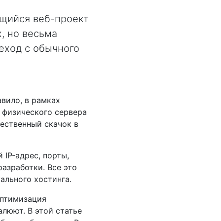
ющийся веб-проект
, но весьма
еход с обычного
авило, в рамках
 физического сервера
чественный скачок в
 IP-адрес, порты,
азработки. Все это
ального хостинга.
оптимизация
алюют. В этой статье