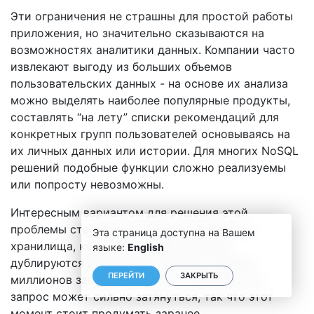
Эти ограничения не страшны для простой работы
приложения, но значительно сказываются на
возможностях аналитики данных. Компании часто
извлекают выгоду из больших объемов
пользовательских данных - на основе их анализа
можно выделять наиболее популярные продукты,
составлять “на лету” списки рекомендаций для
конкретных групп пользователей основываясь на
их личных данных или истории. Для многих NoSQL
решений подобные функции сложно реализуемы
или попросту невозможны.
Интересным вариантом для решения этой
проблемы становится создание отдельного
Эта страница доступна на Вашем
хранилища, куда данные периодически
языке:
English
дублируются для анализа. Конечно, перенос
ПЕРЕЙТИ
ЗАКРЫТЬ
миллионов записей частями по 1000 штук за
запрос может сильно затянуться, так что этот
момент стоит продумать заранее.