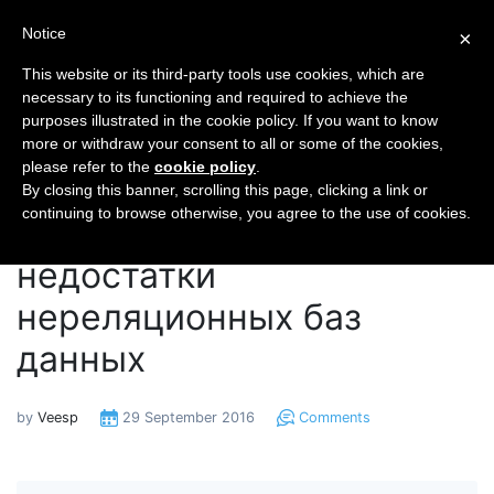
Notice
×
This website or its third-party tools use cookies, which are
necessary to its functioning and required to achieve the
purposes illustrated in the cookie policy. If you want to know
Главная
Блог
more or withdraw your consent to all or some of the cookies,
Преимущества и недостатки нереляционных баз
please refer to the
cookie policy
.
данных
By closing this banner, scrolling this page, clicking a link or
continuing to browse otherwise, you agree to the use of cookies.
Преимущества и
недостатки
нереляционных баз
данных
by
Veesp
29 September 2016
Comments