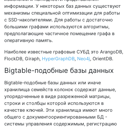
информации. У некоторых баз данных существуют
механизмы специальной оптимизации для работы
с SSD-накопителями. Для работы с достаточно
большими графами используются алгоритмы,
предполагающие частичное помещение графа в
оперативную память.
Наиболее известные графовые СУБД это ArangoDB,
FlockDB, Giraph,
HyperGraphDB
,
Neo4j
, OrientDB.
Bigtable-подобные базы данных
Bigtable-подобные базы данных или иначе
хранилища семейств колонок содержат данные,
упорядоченные в виде разреженной матрицы,
строки и столбцы которой используются в
качестве ключей. Эти хранилища имеют много
общего с документоориентированными БД -
системы управления содержимым, регистрацию